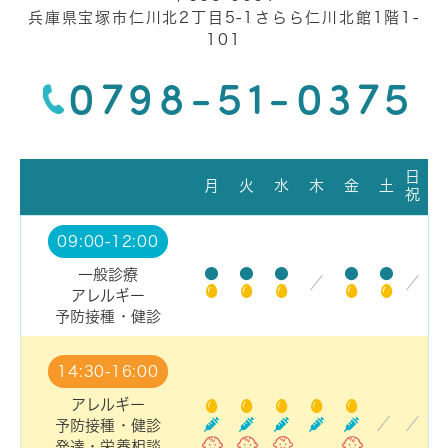
兵庫県宝塚市仁川北2丁目5-1さらら仁川北館1階1-
101
0798-51-0375
日
月
火
水
木
金
土
祝
09:00-12:00
●
●
●
●
●
一般診療
／
／
アレルギー
予防接種・健診
14:30-16:00
アレルギー
／
／
予防接種・健診
発達・栄養相談