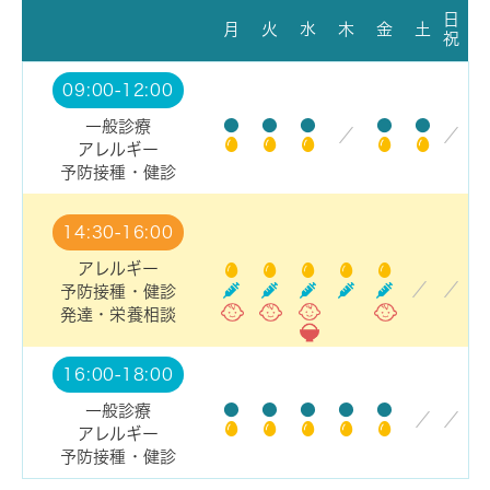
日
月
火
水
木
金
土
祝
09:00-12:00
●
●
●
●
●
一般診療
／
／
アレルギー
予防接種・健診
14:30-16:00
アレルギー
／
／
予防接種・健診
発達・栄養相談
16:00-18:00
●
●
●
●
●
一般診療
／
／
アレルギー
予防接種・健診