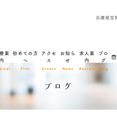
兵庫県宝塚
療案
初めての方
アクセ
お知ら
求人案
ブロ
内
へ
ス
せ
内
グ
dical
First
Access
News
Recruit
Blog
ブログ