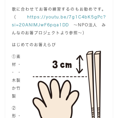
歌に合わせてお箸の練習するのもお勧めです。
（
https://youtu.be/7g1C4bK5gPc?
si=20ANIMJwF6pqa1DD
～NPO法人 み
んなのお箸プロジェクトより参照～）
はじめてのお箸えらび
①素
材･
･･
木製
か竹
製
②
形･