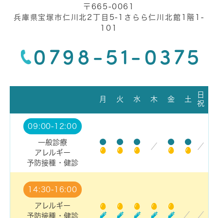
〒665-0061
兵庫県宝塚市仁川北2丁目5-1さらら仁川北館1階1-
101
0798-51-0375
日
月
火
水
木
金
土
祝
09:00-12:00
●
●
●
●
●
一般診療
／
／
アレルギー
予防接種・健診
14:30-16:00
アレルギー
／
／
予防接種・健診