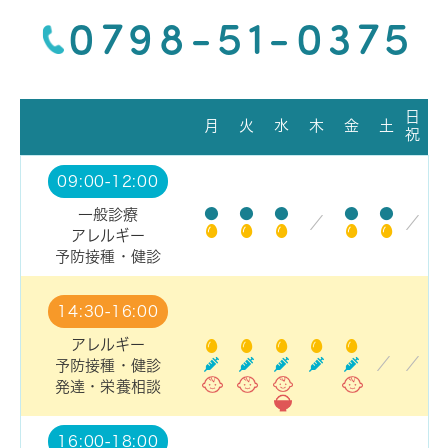
0798-51-0375
日
月
火
水
木
金
土
祝
09:00-12:00
●
●
●
●
●
一般診療
／
／
アレルギー
予防接種・健診
14:30-16:00
アレルギー
／
／
予防接種・健診
発達・栄養相談
16:00-18:00