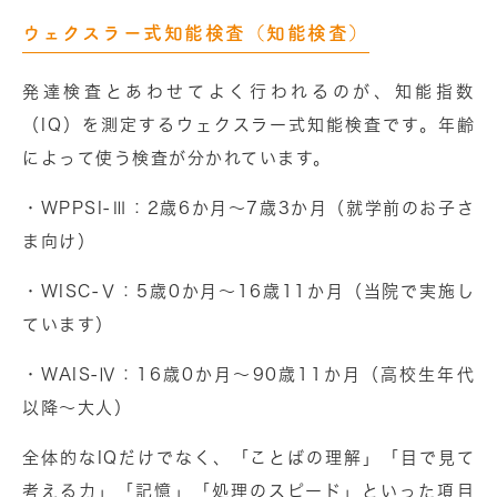
ウェクスラー式知能検査（知能検査）
発達検査とあわせてよく行われるのが、知能指数
（IQ）を測定するウェクスラー式知能検査です。年齢
によって使う検査が分かれています。
・
WPPSI-Ⅲ
：2歳6か月〜7歳3か月（就学前のお子さ
ま向け）
・WISC-Ⅴ
：5歳0か月〜16歳11か月（当院で実施し
ています）
・WAIS-Ⅳ
：16歳0か月〜90歳11か月（高校生年代
以降〜大人）
全体的なIQだけでなく、「ことばの理解」「目で見て
考える力」「記憶」「処理のスピード」といった項目