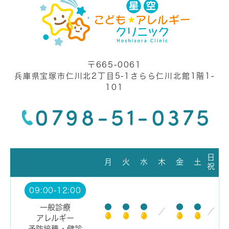
〒665-0061
兵庫県宝塚市仁川北2丁目5-1さらら仁川北館1階1-
101
0798-51-0375
日
月
火
水
木
金
土
祝
09:00-12:00
●
●
●
●
●
一般診療
／
／
アレルギー
予防接種・健診