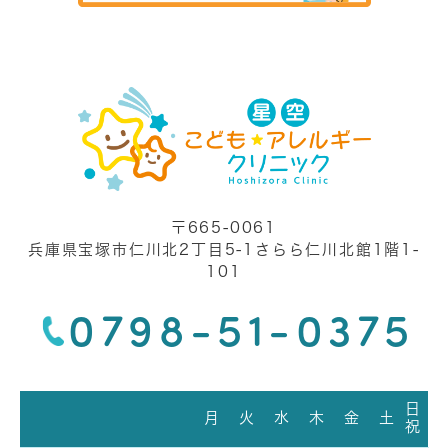
〒665-0061
兵庫県宝塚市仁川北2丁目5-1さらら仁川北館1階1-
101
0798-51-0375
日
月
火
水
木
金
土
祝