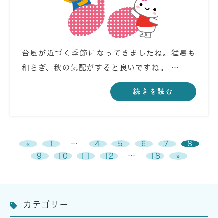
台風が近づく季節になってきましたね。猛暑も
和らぎ、秋の気配がすると良いですね。 …
続きを読む
«
1
…
4
5
6
7
8
9
10
11
12
…
18
»
カテゴリー