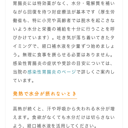
胃腸炎には特効薬がなく、水分・電解質を補い
ながら回復を待つ対症療法が基本です（厚生労
働省も、特に小児や高齢者では脱水を起こさな
いよう水分と栄養の補給を十分に行うことを呼
びかけています）。吐き気が落ち着いてきたタ
イミングで、経口補水液を少量ずつ始めましょ
う。無理に食事を摂らせる必要はありません。
感染性胃腸炎の症状や受診の目安については、
当院の
感染性胃腸炎のページ
で詳しくご案内し
ています。
発熱で水分が摂れないとき
高熱が続くと、汗や呼吸から失われる水分が増
えます。食欲がなくても水分だけは切らさない
よう、経口補水液を活用してください。