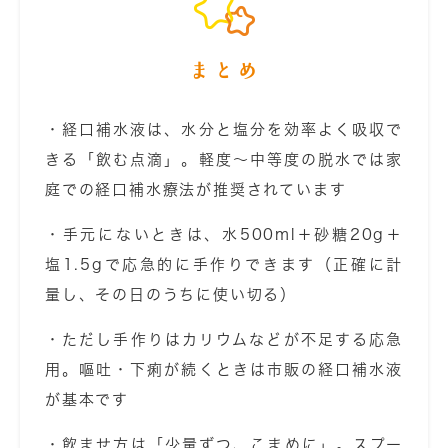
まとめ
・経口補水液は、水分と塩分を効率よく吸収で
きる「飲む点滴」。軽度〜中等度の脱水では家
庭での経口補水療法が推奨されています
・手元にないときは、水500ml＋砂糖20g＋
塩1.5gで応急的に手作りできます（正確に計
量し、その日のうちに使い切る）
・ただし手作りはカリウムなどが不足する応急
用。嘔吐・下痢が続くときは市販の経口補水液
が基本です
・飲ませ方は「少量ずつ、こまめに」。スプー